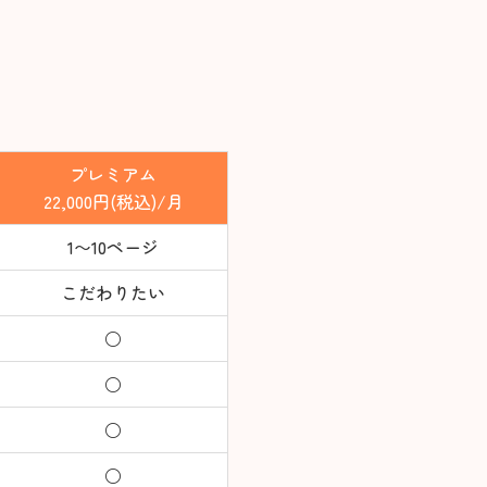
プレミアム
22,000円(税込)/月
1〜10ページ
こだわりたい
○
○
○
○