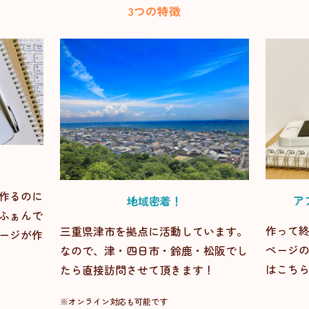
3つの特徴
作るのに
ア
地域密着！
ふぁんで
作って
三重県津市を拠点に活動しています。
ージが作
ページ
なので、津・四日市・鈴鹿・松阪でし
はこち
たら直接訪問させて頂きます！
※オンライン対応も可能です