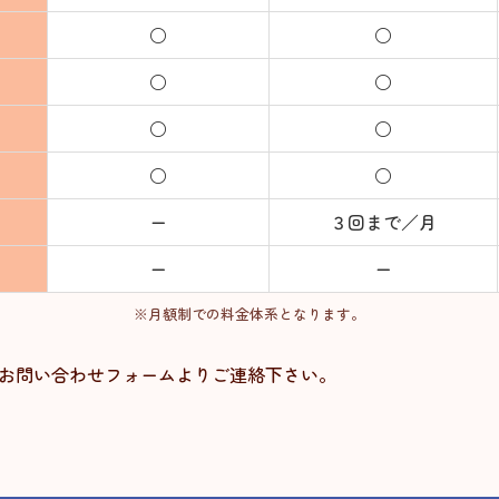
○
○
○
○
○
○
○
○
ー
３回まで／月
ー
ー
※月額制での料金体系となります。
お問い合わせフォームよりご連絡下さい。