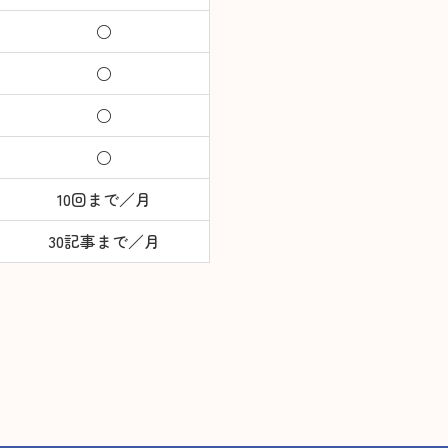
○
○
○
○
10回まで／月
30記事まで／月